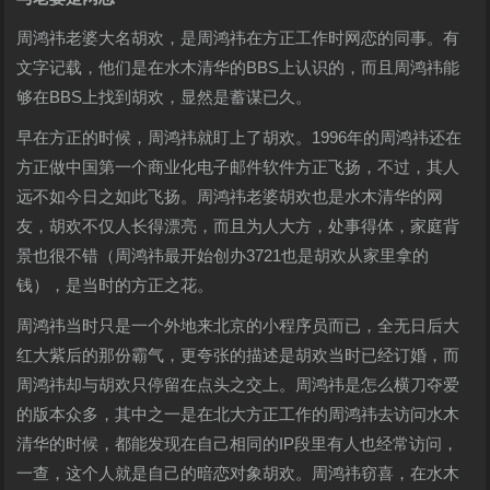
周鸿祎老婆大名胡欢，是周鸿祎在方正工作时网恋的同事。有
文字记载，他们是在水木清华的BBS上认识的，而且周鸿祎能
够在BBS上找到胡欢，显然是蓄谋已久。
早在方正的时候，周鸿祎就盯上了胡欢。1996年的周鸿祎还在
方正做中国第一个商业化电子邮件软件方正飞扬，不过，其人
远不如今日之如此飞扬。周鸿祎老婆胡欢也是水木清华的网
友，胡欢不仅人长得漂亮，而且为人大方，处事得体，家庭背
景也很不错（周鸿祎最开始创办3721也是胡欢从家里拿的
钱），是当时的方正之花。
周鸿祎当时只是一个外地来北京的小程序员而已，全无日后大
红大紫后的那份霸气，更夸张的描述是胡欢当时已经订婚，而
周鸿祎却与胡欢只停留在点头之交上。周鸿祎是怎么横刀夺爱
的版本众多，其中之一是在北大方正工作的周鸿祎去访问水木
清华的时候，都能发现在自己相同的IP段里有人也经常访问，
一查，这个人就是自己的暗恋对象胡欢。周鸿祎窃喜，在水木